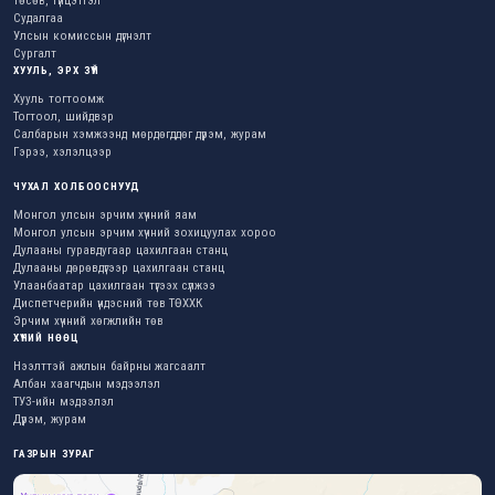
Төсөв, гүйцэтгэл
Судалгаа
Улсын комиссын дүгнэлт
Сургалт
ХУУЛЬ, ЭРХ ЗҮЙ
Хууль тогтоомж
Тогтоол, шийдвэр
Салбарын хэмжээнд мөрдөгддөг дүрэм, журам
Гэрээ, хэлэлцээр
ЧУХАЛ ХОЛБООСНУУД
Монгол улсын эрчим хүчний яам
Монгол улсын эрчим хүчний зохицуулах хороо
Дулааны гуравдугаар цахилгаан станц
Дулааны дөрөвдүгээр цахилгаан станц
Улаанбаатар цахилгаан түгээх сүлжээ
Диспетчерийн үндэсний төв ТӨХХК
Эрчим хүчний хөгжлийн төв
ХҮНИЙ НӨӨЦ
Нээлттэй ажлын байрны жагсаалт
Албан хаагчдын мэдээлэл
ТУЗ-ийн мэдээлэл
Дүрэм, журам
ГАЗРЫН ЗУРАГ