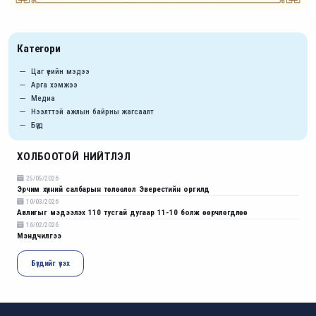
Категори
Цаг үеийн мэдээ
Арга хэмжээ
Медиа
Нээлттэй ажлын байрны жагсаалт
Бүгд
ХОЛБООТОЙ НИЙТЛЭЛ
25/05/2026
Эрчим хүчний салбарын төлөөлөл Эверестийн оргилд
10/03/2026
Авлигыг мэдээлэх 110 тусгай дугаар 11-10 болж өөрчлөгдлөө
16/02/2026
Мэндчилгээ
Бүгдийг үзэх