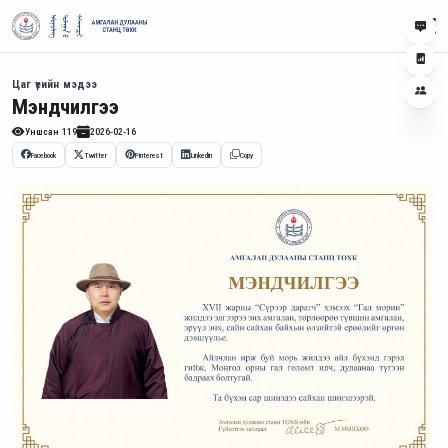
Цаг үеийн мэдээ
Мэндчилгээ
Уншсан
119
2026-02-16
Facebook
Twitter
Pinterest
Linkedin
Copy