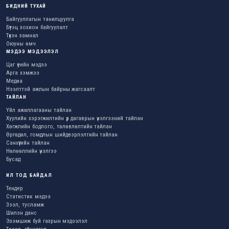
БИДНИЙ ТУХАЙ
Байгууллагын танилцуулга
Бүтэц зохион байгуулалт
Түүхэн замнал
Оюуны өмч
МЭДЭЭ МЭДЭЭЛЭЛ
Цаг үеийн мэдээ
Арга хэмжээ
Медиа
Нээлттэй ажлын байрны жагсаалт
ТАЙЛАН
Үйл ажиллагааны тайлан
Хуулийн хэрэгжилтийн үр дагаврын үнэлгээний тайлан
Хөгжлийн бодлого, төлөвлөлтийн тайлан
Өргөдөл, гомдлын шийдвэрлэлтийн тайлан
Санхүүгийн тайлан
Нөлөөллийн үнэлгээ
Бусад
ИЛ ТОД БАЙДАЛ
Тендер
Статистик мэдээ
Зээл, тусламж
Шилэн данс
Эзэмшиж буй газрын мэдээлэл