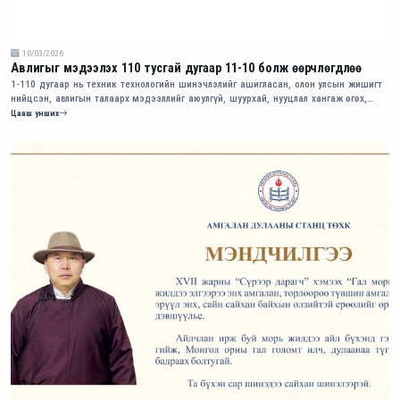
10/03/2026
Авлигыг мэдээлэх 110 тусгай дугаар 11-10 болж өөрчлөгдлөө
1-110 дугаар нь техник технологийн шинэчлэлийг ашигласан, олон улсын жишигт
нийцсэн, авлигын талаарх мэдээллийг аюулгүй, шуурхай, нууцлал хангаж өгөх,
хүлээн авах боломжийг бүрэн бүрдүүлснээрээ давуутай болно.
Цааш унших