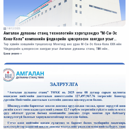
18/12/2025
Амгалан дулааны станц технологийн хэрэгцээндээ "М-Си-Эс
Кока-Кола" компанийн үйлдвэрийн цэвэрлэсэн хаягдал усыг
ашиглаж эхэллээ
Төр хувийн хэвшлийн түншлэлээр Монголд анх удаа М-Си-Эс Кока-Кола ХХК-ийн
Үйлдвэрийн цэвэрлэсэн хаягдал усыг Амгалан дулааны станц ТӨХК-ийн
технологийн хэрэгцээнд дахин ашиглаж эхэллээ.
Цааш унших