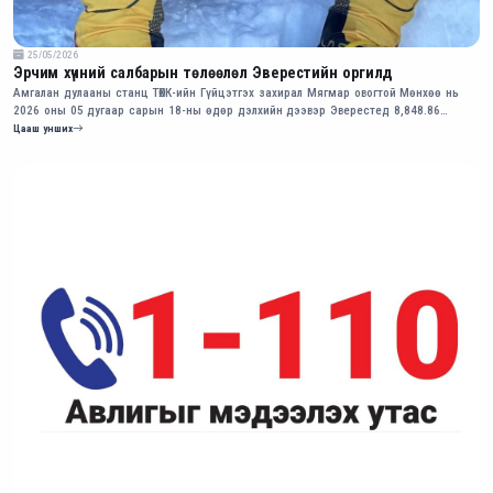
25/05/2026
Эрчим хүчний салбарын төлөөлөл Эверестийн оргилд
Амгалан дулааны станц ТӨХК-ийн Гүйцэтгэх захирал Мягмар овогтой Мөнхөө нь
2026 оны 05 дугаар сарын 18-ны өдөр дэлхийн дээвэр Эверестед 8,848.86
метрийн оргилд амжилттай гарлаа.
Цааш унших