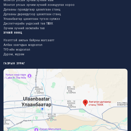
Монгол улсын эрчим хүчний яам
Монгол улсын эрчим хүчний зохицуулах хороо
Дулааны гуравдугаар цахилгаан станц
Дулааны дөрөвдүгээр цахилгаан станц
Улаанбаатар цахилгаан түгээх сүлжээ
Диспетчерийн үндэсний төв ТӨХХК
Эрчим хүчний хөгжлийн төв
ХҮНИЙ НӨӨЦ
Нээлттэй ажлын байрны жагсаалт
Албан хаагчдын мэдээлэл
ТУЗ-ийн мэдээлэл
Дүрэм, журам
ГАЗРЫН ЗУРАГ