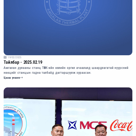
19/02/2025
Тайлбар - 2025.02.19
Амгалан дулааны станц ТӨХК-ийн өвлийн оргил ачаалалд шаардлагатай нүүрсний
нөөцийг станцын гадна талбайд дагтаршуулж хураасан.
Цааш унших