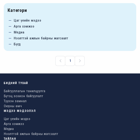
Категори
Цаг үеийн мэдээ
Арга хэмжээ
Медиа
Нээлттэй ажлын байрны жагсаалт
Бүгд
1
БИДНИЙ ТУХАЙ
Байгууллагын танилцуулга
Бүтэц зохион байгуулалт
Түүхэн замнал
Оюуны өмч
МЭДЭЭ МЭДЭЭЛЭЛ
Цаг үеийн мэдээ
Арга хэмжээ
Медиа
Нээлттэй ажлын байрны жагсаалт
ТАЙЛАН