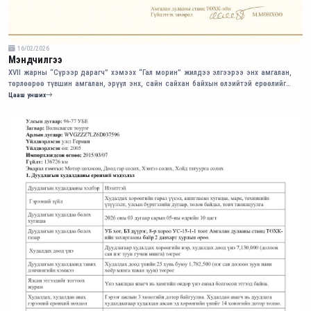
16/02/2026
Мэндчилгээ
XVII жарны “Сүрээр дарагч” хэмээх “Гал морин” жилдээ элгээрээ энх амгалан,
төрлөөрөө түвшин амгалан, эрүүл энх, сайн сайхан байхын өлзийтэй ерөөлийг
өргөн дэвшүүлье.
Цааш унших