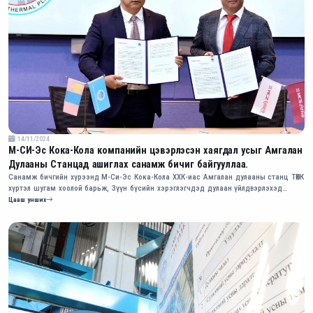
14/11/2024
М-СИ-Эс Кока-Кола компанийн цэвэрлэсэн хаягдал усыг Амгалан
Дулааны Станцад ашиглах санамж бичиг байгууллаа.
Санамж бичгийн хүрээнд М-Си-Эс Кока-Кола ХХК-иас Амгалан дулааны станц ТӨХК
хүртэл шугам хоолой барьж, Зүүн бүсийн хэрэглэгчдэд дулаан үйлдвэрлэхэд
ашиглах усны нэмэлт эх үүсвэрийг бий болгоно.
Цааш унших