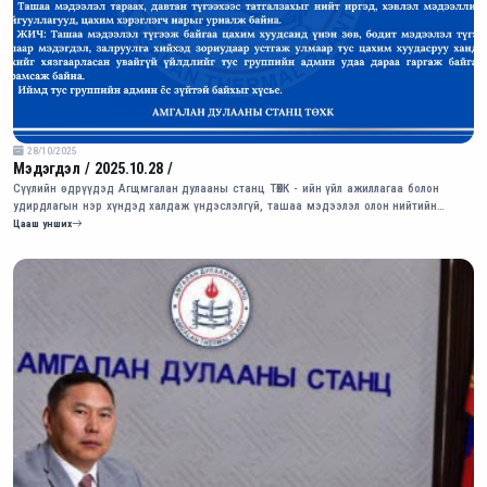
28/10/2025
Мэдэгдэл / 2025.10.28 /
Сүүлийн өдрүүдэд Агщмгалан дулааны станц ТӨХК - ийн үйл ажиллагаа болон
удирдлагын нэр хүндэд халдаж үндэслэлгүй, ташаа мэдээлэл олон нийтийн
цахим сүлжээнд түгэж байна.
Цааш унших