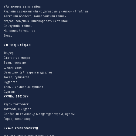
Үйл ажиллагааны тайлан
Хуулийн хэрэгжилтийн үр дагаврын үнэлгээний тайлан
Хөгжлийн бодлого, төлөвлөлтийн тайлан
Өргөдөл, гомдлын шийдвэрлэлтийн тайлан
Санхүүгийн тайлан
Нөлөөллийн үнэлгээ
Бусад
ИЛ ТОД БАЙДАЛ
Тендер
Статистик мэдээ
Зээл, тусламж
Шилэн данс
Эзэмшиж буй газрын мэдээлэл
Төсөв, гүйцэтгэл
Судалгаа
Улсын комиссын дүгнэлт
Сургалт
ХУУЛЬ, ЭРХ ЗҮЙ
Хууль тогтоомж
Тогтоол, шийдвэр
Салбарын хэмжээнд мөрдөгддөг дүрэм, журам
Гэрээ, хэлэлцээр
ЧУХАЛ ХОЛБООСНУУД