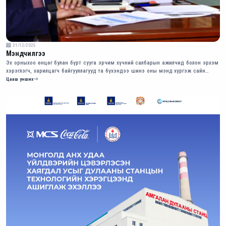
31/12/2025
Мэндчилгээ
Эх орныхоо өнцөг булан бүрт сууга эрчим хүчний салбарын ажилчид болон эрхэм
хэрэглэгч, харилцагч байгууллагууд та бүхэндээ шинэ оны мэнд хүргэж сайн
сайхныг хүсэн мэндчилье.
Цааш унших