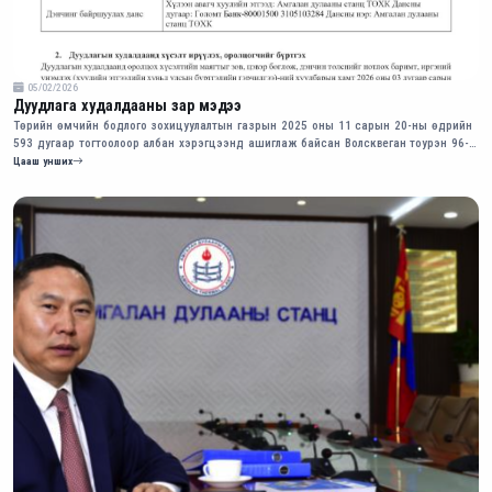
05/02/2026
Дуудлага худалдааны зар мэдээ
Төрийн өмчийн бодлого зохицуулалтын газрын 2025 оны 11 сарын 20-ны өдрийн
593 дугаар тогтоолоор албан хэрэгцээнд ашиглаж байсан Волсквеган тоурэн 96-
77 УБЕ маркын хуучин автомашиныг нээлттэй дуудлага худалдаагаар худалдана.
Цааш унших