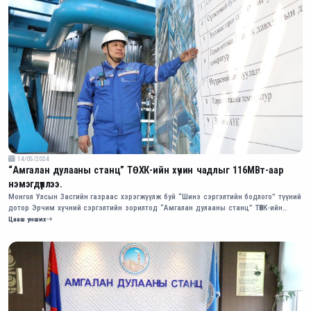
14/05/2024
“Амгалан дулааны станц” ТӨХК-ийн хүчин чадлыг 116МВт-аар
нэмэгдүүллээ.
Монгол Улсын Засгийн газраас хэрэгжүүлж буй “Шинэ сэргэлтийн бодлого” түүний
дотор Эрчим хүчний сэргэлтийн зорилтод “Амгалан дулааны станц” ТӨХК-ийн
суурилагдсан хүчин чадлыг 116 МВт-ын хүчин чадалтай нэг зуухаар өргөтгөх
Цааш унших
төсөл багтаж байсан юм.