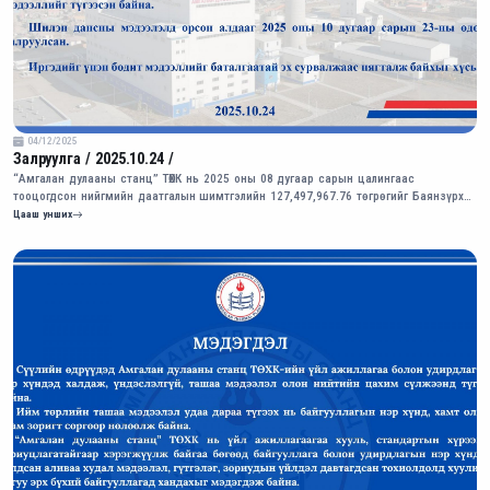
04/12/2025
Залруулга / 2025.10.24 /
“Амгалан дулааны станц” ТӨХК нь 2025 оны 08 дугаар сарын цалингаас
тооцогдсон нийгмийн даатгалын шимтгэлийн 127,497,967.76 төгрөгийг Баянзүрх
дүүргийн Нийгмийн даатгалын хэлтсийн дансанд шилжүүлсэн болно.
Цааш унших