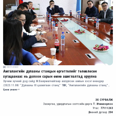
09/11/2023
Амгалангийн дулааны станцын өргөтгөлийг төлөвлөсөн
хугацаанаас нь долоон сарын өмнө ашиглалтад оруулна
Эрчим хүчний дэд сайд М.Баярмагнайгаар ахлуулсан ажлын хэсэг өнөөдөр
/2023.11.08/ “Дулааны III цахилгаан станц” ТӨХК, “Амгалангийн дулааны станц”
ТӨХК-ийн өргөтгөлийн барилга угсралтын талбайд ажиллалаа.
Цааш унших
ЭХ СУРВАЛЖ
Захиргаа, удирдлагын хэлтсийн дарга
Т. Ичинхорлоо
Утас:
77111243
Өрөөний дугаар
204