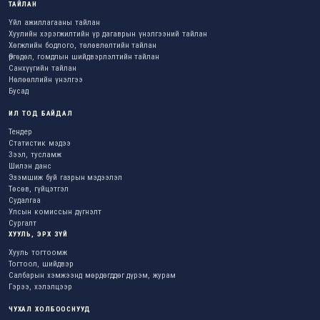
ТАЙЛАН
Үйл ажиллагааны тайлан
Хуулийн хэрэгжилтийн үр дагаврын үнэлгээний тайлан
Хөгжлийн бодлого, төлөвлөлтийн тайлан
Өргөдөл, гомдлын шийдвэрлэлтийн тайлан
Санхүүгийн тайлан
Нөлөөллийн үнэлгээ
Бусад
ИЛ ТОД БАЙДАЛ
Тендер
Статистик мэдээ
Зээл, тусламж
Шилэн данс
Эзэмшиж буй газрын мэдээлэл
Төсөв, гүйцэтгэл
Судалгаа
Улсын комиссын дүгнэлт
Сургалт
ХУУЛЬ, ЭРХ ЗҮЙ
Хууль тогтоомж
Тогтоол, шийдвэр
Салбарын хэмжээнд мөрдөгддөг дүрэм, журам
Гэрээ, хэлэлцээр
ЧУХАЛ ХОЛБООСНУУД