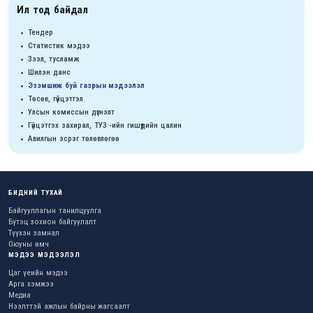
Ил тод байдал
Тендер
Статистик мэдээ
Зээл, тусламж
Шилэн данс
Эзэмшиж буй газрын мэдээлэл
Төсөв, гүйцэтгэл
Улсын комиссын дүгнэлт
Гүйцэтгэх захирал, ТУЗ -ийн гишүүдийн цалин
Авилгын эсрэг төлөвлөгөө
БИДНИЙ ТУХАЙ
Байгууллагын танилцуулга
Бүтэц зохион байгуулалт
Түүхэн замнал
Оюуны өмч
МЭДЭЭ МЭДЭЭЛЭЛ
Цаг үеийн мэдээ
Арга хэмжээ
Медиа
Нээлттэй ажлын байрны жагсаалт