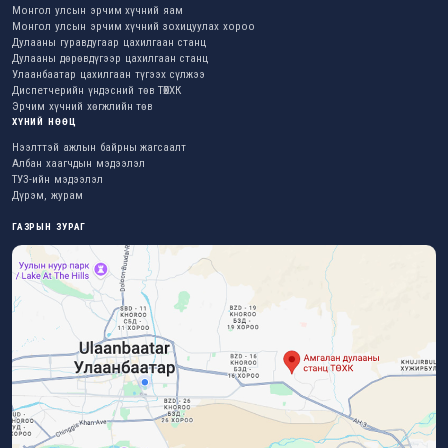
Монгол улсын эрчим хүчний яам
Монгол улсын эрчим хүчний зохицуулах хороо
Дулааны гуравдугаар цахилгаан станц
Дулааны дөрөвдүгээр цахилгаан станц
Улаанбаатар цахилгаан түгээх сүлжээ
Диспетчерийн үндэсний төв ТӨХХК
Эрчим хүчний хөгжлийн төв
ХҮНИЙ НӨӨЦ
Нээлттэй ажлын байрны жагсаалт
Албан хаагчдын мэдээлэл
ТУЗ-ийн мэдээлэл
Дүрэм, журам
ГАЗРЫН ЗУРАГ