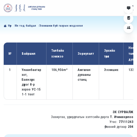
Нүүр
Ил тод байдал
Эзэмшиж буй газрын мэдээлэл
Нэгж
Талбайн
Эрхийн
№
Байршил
Зориулалт
талб
хэмжээ
төрөл
дуга
1
Улаанбаатар
106,956m²
Амгалан
Эзэмших
1330
хот,
дулааны
Баянзүрх
станц
дүүрэг 8-р
хороо УС-15
1-1 тоот
ЭХ СУРВАЛЖ
Захиргаа, удирдлагын хэлтсийн дарга
Т. Ичинхорлоо
Утас:
77111243
Өрөөний дугаар
204