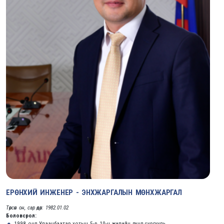
ЕРӨНХИЙ ИНЖЕНЕР - ЭНХЖАРГАЛЫН МӨНХЖАРГАЛ
Төрсөн он, сар өдөр: 1982.01.02
Боловсрол:
1998 онд Улаанбаатар хотын 5-р 10-н жилийн дунд сургууль,