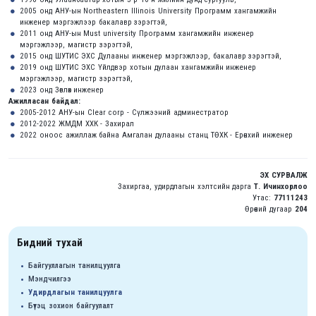
2005 онд АНУ-ын Northeastern Illinois University Программ хангамжийн
инженер мэргэжлээр бакалавр зэрэгтэй,
2011 онд АНУ-ын Must university Программ хангамжийн инженер
мэргэжлээр, магистр зэрэгтэй,
2015 онд ШУТИС ЭХС Дулааны инженер мэргэжлээр, бакалавр зэрэгтэй,
2019 онд ШУТИС ЭХС Үйлдвэр хотын дулаан хангамжийн инженер
мэргэжлээр, магистр зэрэгтэй,
2023 онд Зөвлөх инженер
Ажилласан байдал:
2005-2012 АНУ-ын Clear corp - Сүлжээний админестратор
2012-2022 ЖМДМ ХХК - Захирал
2022 оноос ажиллаж байна Амгалан дулааны станц ТӨХК - Ерөнхий инженер
ЭХ СУРВАЛЖ
Захиргаа, удирдлагын хэлтсийн дарга
Т. Ичинхорлоо
Утас:
77111243
Өрөөний дугаар
204
Бидний тухай
Байгууллагын танилцуулга
Мэндчилгээ
Удирдлагын танилцуулга
Бүтэц зохион байгуулалт