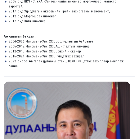
2006 онд ШУТИС, УХАТ-Сантехникийн инженер мэргэжлээр, магистр
зэрэгтэй,
2017 онд Удирдлагын академийн Төрийн захиргааны менежмент,
2012 онд Мэргэшсэн инженер,
2017 онд Зөвлөх инженер
Ажилласан байдал:
2004-2006 Чандмань-Увс ХХК Борлуулалтын байцаагч
2006-2012 Чандмань-Увс ХХК Ашиглалтын инженер
2012-2015 Чандмань-Увс ХХК Ерөнхий инженер
2016-2021 Чандмань-Увс ХХК Гүйцэтгэх захирал
2022 оноос Амгалан дулааны станц ТӨХК Гүйцэтгэх захирлаар ажиллаж
байна