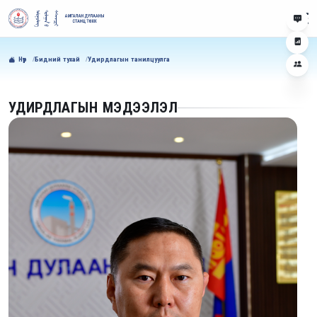
Нүүр
Бидний тухай
Удирдлагын танилцуулга
УДИРДЛАГЫН МЭДЭЭЛЭЛ