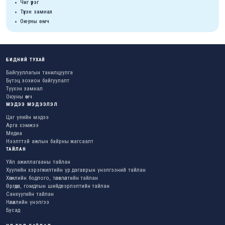
Чиг үүрэг
Түүхэн замнал
Оюуны өмч
БИДНИЙ ТУХАЙ
Байгууллагын танилцуулга
Бүтэц зохион байгуулалт
Түүхэн замнал
Оюуны өмч
МЭДЭЭ МЭДЭЭЛЭЛ
Цаг үеийн мэдээ
Арга хэмжээ
Медиа
Нээлттэй ажлын байрны жагсаалт
ТАЙЛАН
Үйл ажиллагааны тайлан
Хуулийн хэрэгжилтийн үр дагаврын үнэлгээний тайлан
Хөгжлийн бодлого, төлөвлөлтийн тайлан
Өргөдөл, гомдлын шийдвэрлэлтийн тайлан
Санхүүгийн тайлан
Нөлөөллийн үнэлгээ
Бусад