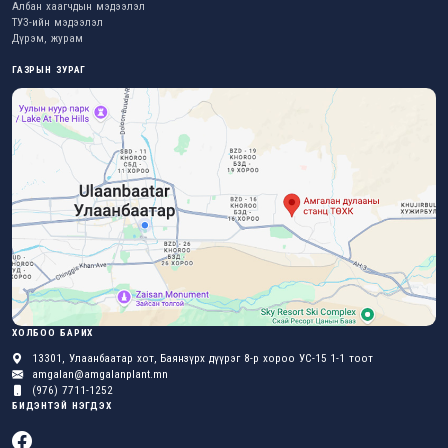
Албан хаагчдын мэдээлэл
ТУЗ-ийн мэдээлэл
Дүрэм, журам
ГАЗРЫН ЗУРАГ
ХОЛБОО БАРИХ
13301, Улаанбаатар хот, Баянзүрх дүүрэг 8-р хороо УС-15 1-1 тоот
amgalan@amgalanplant.mn
(976) 7711-1252
БИДЭНТЭЙ НЭГДЭХ