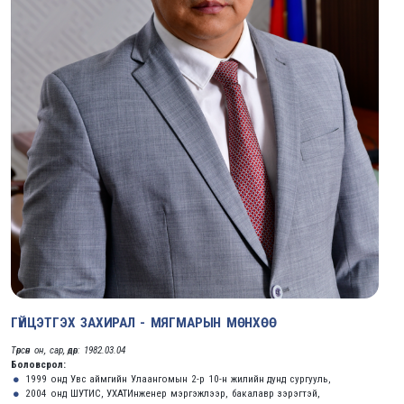
ГҮЙЦЭТГЭХ ЗАХИРАЛ - МЯГМАРЫН МӨНХӨӨ
Төрсөн он, сар, өдөр: 1982.03.04
Боловсрол:
1999 онд Увс аймгийн Улаангомын 2-р 10-н жилийн дунд сургууль,
2004 онд ШУТИС, УХАТИнженер мэргэжлээр, бакалавр зэрэгтэй,