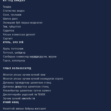
ИЛ ТОД БАЙДАЛ
Тендер
Статистик мэдээ
Зээл, тусламж
Шилэн данс
Эзэмшиж буй газрын мэдээлэл
Төсөв, гүйцэтгэл
Судалгаа
Улсын комиссын дүгнэлт
Сургалт
ХУУЛЬ, ЭРХ ЗҮЙ
Хууль тогтоомж
Тогтоол, шийдвэр
Салбарын хэмжээнд мөрдөгддөг дүрэм, журам
Гэрээ, хэлэлцээр
ЧУХАЛ ХОЛБООСНУУД
Монгол улсын эрчим хүчний яам
Монгол улсын эрчим хүчний зохицуулах хороо
Дулааны гуравдугаар цахилгаан станц
Дулааны дөрөвдүгээр цахилгаан станц
Улаанбаатар цахилгаан түгээх сүлжээ
Диспетчерийн үндэсний төв ТӨХХК
Эрчим хүчний хөгжлийн төв
ХҮНИЙ НӨӨЦ
Нээлттэй ажлын байрны жагсаалт