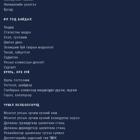
Нөлөөллийн үнэлгээ
Бусад
ИЛ ТОД БАЙДАЛ
Тендер
Статистик мэдээ
Зээл, тусламж
Шилэн данс
Эзэмшиж буй газрын мэдээлэл
Төсөв, гүйцэтгэл
Судалгаа
Улсын комиссын дүгнэлт
Сургалт
ХУУЛЬ, ЭРХ ЗҮЙ
Хууль тогтоомж
Тогтоол, шийдвэр
Салбарын хэмжээнд мөрдөгддөг дүрэм, журам
Гэрээ, хэлэлцээр
ЧУХАЛ ХОЛБООСНУУД
Монгол улсын эрчим хүчний яам
Монгол улсын эрчим хүчний зохицуулах хороо
Дулааны гуравдугаар цахилгаан станц
Дулааны дөрөвдүгээр цахилгаан станц
Улаанбаатар цахилгаан түгээх сүлжээ
Диспетчерийн үндэсний төв ТӨХХК