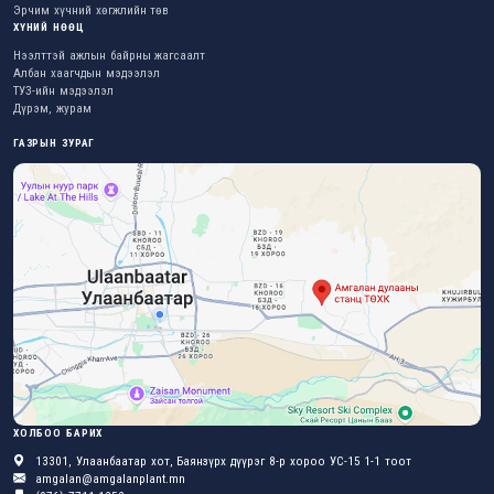
Эрчим хүчний хөгжлийн төв
ХҮНИЙ НӨӨЦ
Нээлттэй ажлын байрны жагсаалт
Албан хаагчдын мэдээлэл
ТУЗ-ийн мэдээлэл
Дүрэм, журам
ГАЗРЫН ЗУРАГ
ХОЛБОО БАРИХ
13301, Улаанбаатар хот, Баянзүрх дүүрэг 8-р хороо УС-15 1-1 тоот
amgalan@amgalanplant.mn