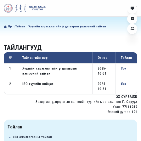
Нүүр
Тайлан
Хуулийн хэрэгжилтийн үр дагаврын үнэлгээний тайлан
ТАЙЛАНГУУД
№
Тайлангийн нэр
Огноо
Тайлан
1
Хуулийн хэрэгжилтийн үр дагаврын
2025-
Үзэх
үнэлгээний тайлан
10-31
2
ISO хуулийн нийцэл
2024-
Үзэх
10-31
ЭХ СУРВАЛЖ
Захиргаа, удирдлагын хэлтсийн хуулийн мэргэжилтэн
Г. Саруул
Утас:
77111249
Өрөөний дугаар
101
Тайлан
Үйл ажиллагааны тайлан