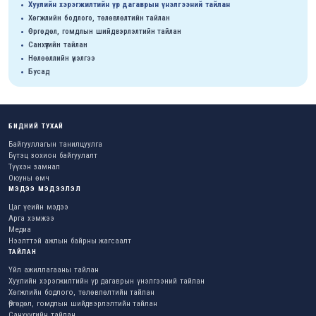
Хуулийн хэрэгжилтийн үр дагаврын үнэлгээний тайлан
Хөгжлийн бодлого, төлөвлөлтийн тайлан
Өргөдөл, гомдлын шийдвэрлэлтийн тайлан
Санхүүгийн тайлан
Нөлөөллийн үнэлгээ
Бусад
БИДНИЙ ТУХАЙ
Байгууллагын танилцуулга
Бүтэц зохион байгуулалт
Түүхэн замнал
Оюуны өмч
МЭДЭЭ МЭДЭЭЛЭЛ
Цаг үеийн мэдээ
Арга хэмжээ
Медиа
Нээлттэй ажлын байрны жагсаалт
ТАЙЛАН
Үйл ажиллагааны тайлан
Хуулийн хэрэгжилтийн үр дагаврын үнэлгээний тайлан
Хөгжлийн бодлого, төлөвлөлтийн тайлан
Өргөдөл, гомдлын шийдвэрлэлтийн тайлан
Санхүүгийн тайлан