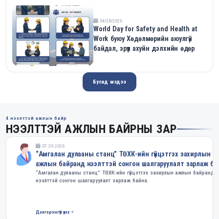
04/28/2026
World Day for Safety and Health at
Work буюу Хөдөлмөрийн аюулгүй
байдал, эрүүл ахуйн дэлхийн өдөр
Бусад мэдээ
4 нээлттэй ажлын байр
НЭЭЛТТЭЙ АЖЛЫН БАЙРНЫ ЗАР
07.30.2026
“Амгалан дулааны станц” ТӨХК-ийн гүйцэтгэх захирлын
ажлын байранд нээлттэй сонгон шалгаруулалт зарлаж ба
“Амгалан дулааны станц” ТӨХК-ийн гүйцэтгэх захирлын ажлын байранд
нээлттэй сонгон шалгаруулалт зарлаж байна.
Дэлгэрэнгүй үзэх