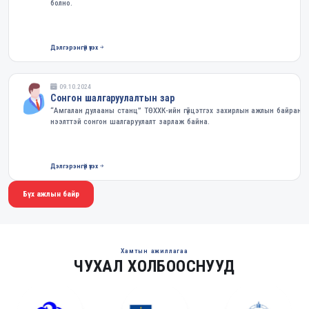
болно.
Дэлгэрэнгүй үзэх
09.10.2024
Сонгон шалгаруулалтын зар
“Амгалан дулааны станц” ТӨХХК-ийн гүйцэтгэх захирлын ажлын байранд
нээлттэй сонгон шалгаруулалт зарлаж байна.
Дэлгэрэнгүй үзэх
Бүх ажлын байр
Хамтын ажиллагаа
ЧУХАЛ ХОЛБООСНУУД