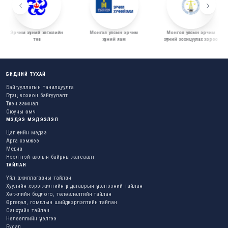
Эрчим хүчний хөгжлийн
Монгол улсын эрчим
Монгол улсын эрчим
төв
хүчний яам
хүчний зохицуулах хороо
БИДНИЙ ТУХАЙ
Байгууллагын танилцуулга
Бүтэц зохион байгуулалт
Түүхэн замнал
Оюуны өмч
МЭДЭЭ МЭДЭЭЛЭЛ
Цаг үеийн мэдээ
Арга хэмжээ
Медиа
Нээлттэй ажлын байрны жагсаалт
ТАЙЛАН
Үйл ажиллагааны тайлан
Хуулийн хэрэгжилтийн үр дагаврын үнэлгээний тайлан
Хөгжлийн бодлого, төлөвлөлтийн тайлан
Өргөдөл, гомдлын шийдвэрлэлтийн тайлан
Санхүүгийн тайлан
Нөлөөллийн үнэлгээ
Бусад