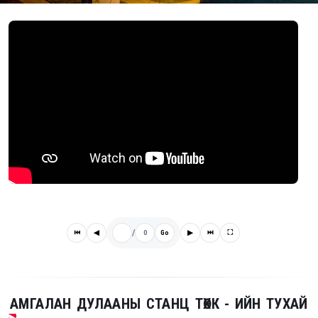
/
⏮
◀
0
Go
▶
⏭
⛶
АМГАЛАН ДУЛААНЫ СТАНЦ ТӨХК - ИЙН ТУХАЙ