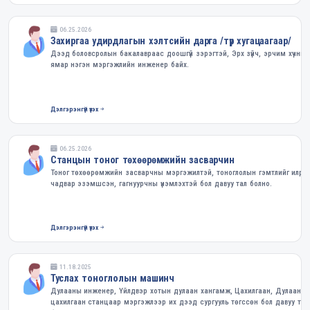
06.25.2026
Захиргаа удирдлагын хэлтсийн дарга /түр хугацаагаар/
Дээд боловсролын бакалавраас доошгүй зэрэгтэй, Эрх зүйч, эрчим хүчний
ямар нэгэн мэргэжлийн инженер байх.
Дэлгэрэнгүй үзэх
06.25.2026
Станцын тоног төхөөрөмжийн засварчин
Тоног төхөөрөмжийн засварчны мэргэжилтэй, тоноглолын гэмтлийг илрүүл
чадвар эзэмшсэн, гагнуурчны үнэмлэхтэй бол давуу тал болно.
Дэлгэрэнгүй үзэх
11.18.2025
Туслах тоноглолын машинч
Дулааны инженер, Үйлдвэр хотын дулаан хангамж, Цахилгаан, Дулааны
цахилгаан станцаар мэргэжлээр их дээд сургууль төгссөн бол давуу тал