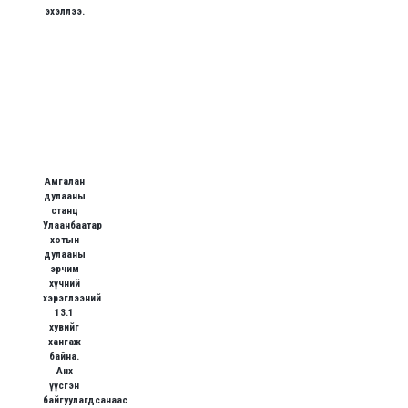
эхэллээ.
Амгалан
дулааны
станц
Улаанбаатар
хотын
дулааны
эрчим
хүчний
хэрэглээний
13.1
хувийг
хангаж
байна.
Анх
үүсгэн
байгуулагдсанаас