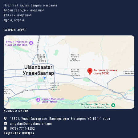
Нээлттэй ажлын байрны жагсаалт
Албан хаагчдын мэдээлэл
ТУЗ-ийн мэдээлэл
Дүрэм, журам
ГАЗРЫН ЗУРАГ
ХОЛБОО БАРИХ
13301, Улаанбаатар хот, Баянзүрх дүүрэг 8-р хороо УС-15 1-1 тоот
amgalan@amgalanplant.mn
(976) 7711-1252
БИДЭНТЭЙ НЭГДЭХ