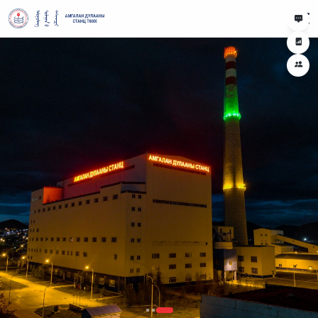
“Амгалан” дулааны станц ТӨХК
Амгалан дулааны станц барих төсөл хэрэгжсэнээр 2014 онд “Салбарын
шилдэг бүтээн байгуулалт”-аар шалгарч байсан бол Амгалан Дулааны
Станцыг 116 МВт-ын хүчин чадалтай нэг зуухаар өргөтгөх төсөл хэрэгжсэнээр
2024 онд буюу 10 жилийн ой тохиох цаг хугацаанд салбарын шилдэг бүтээн
Түүхэн замнал
байгуулалтаар дахин шалгарсан юм.