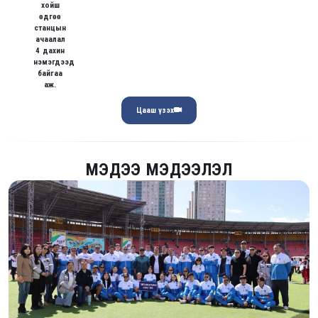
хойш
өдгөө
станцын
ачаалал
4 дахин
нэмэгдээд
байгаа
аж.
Цааш үзэх
МЭДЭЭ МЭДЭЭЛЭЛ