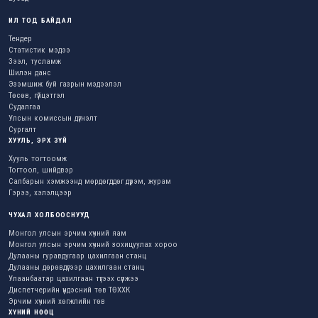
ИЛ ТОД БАЙДАЛ
Тендер
Статистик мэдээ
Зээл, тусламж
Шилэн данс
Эзэмшиж буй газрын мэдээлэл
Төсөв, гүйцэтгэл
Судалгаа
Улсын комиссын дүгнэлт
Сургалт
ХУУЛЬ, ЭРХ ЗҮЙ
Хууль тогтоомж
Тогтоол, шийдвэр
Салбарын хэмжээнд мөрдөгддөг дүрэм, журам
Гэрээ, хэлэлцээр
ЧУХАЛ ХОЛБООСНУУД
Монгол улсын эрчим хүчний яам
Монгол улсын эрчим хүчний зохицуулах хороо
Дулааны гуравдугаар цахилгаан станц
Дулааны дөрөвдүгээр цахилгаан станц
Улаанбаатар цахилгаан түгээх сүлжээ
Диспетчерийн үндэсний төв ТӨХХК
Эрчим хүчний хөгжлийн төв
ХҮНИЙ НӨӨЦ