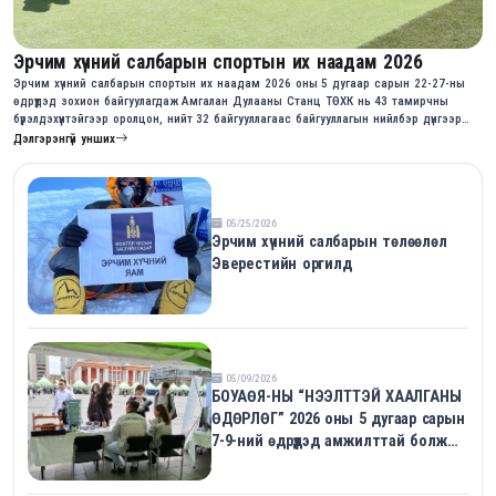
Эрчим хүчний салбарын спортын их наадам 2026
Эрчим хүчний салбарын спортын их наадам 2026 оны 5 дугаар сарын 22-27-ны
өдрүүдэд зохион байгуулагдаж Амгалан Дулааны Станц ТӨХК нь 43 тамирчны
бүрэлдэхүүнтэйгээр оролцон, нийт 32 байгууллагаас байгууллагын нийлбэр дүнгээр
10-р байр эзэллээ.
Дэлгэрэнгүй унших
05/25/2026
Эрчим хүчний салбарын төлөөлөл
Эверестийн оргилд
05/09/2026
БОУАӨЯ-НЫ “НЭЭЛТТЭЙ ХААЛГАНЫ
ӨДӨРЛӨГ” 2026 оны 5 дугаар сарын
7-9-ний өдрүүдэд амжилттай болж
өндөрлөлөө.