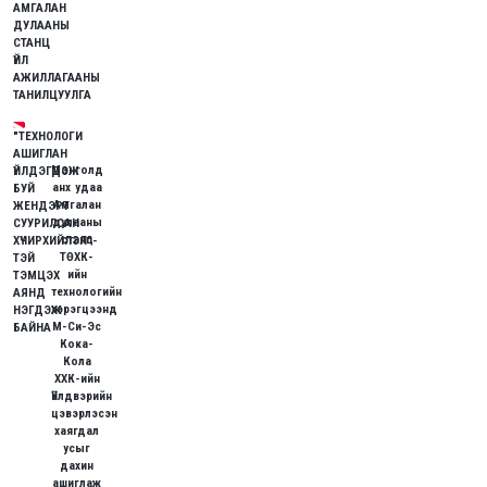
АМГАЛАН
ДУЛААНЫ
СТАНЦ
ҮЙЛ
АЖИЛЛАГААНЫ
ТАНИЛЦУУЛГА
"ТЕХНОЛОГИ
АШИГЛАН
Монголд
ҮЙЛДЭГДЭЖ
анх удаа
БУЙ
Амгалан
ЖЕНДЭРТ
дулааны
СУУРИЛСАН
станц
ХҮЧИРХИЙЛЭЛ"-
ТӨХК-
ТЭЙ
ийн
ТЭМЦЭХ
технологийн
АЯНД
хэрэгцээнд
НЭГДЭЖ
М-Си-Эс
БАЙНА
Кока-
Кола
ХХК-ийн
Үйлдвэрийн
цэвэрлэсэн
хаягдал
усыг
дахин
ашиглаж