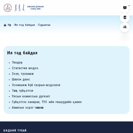
Нүүр
Ил тод байдал
Судалгаа
Ил тод байдал
Тендер
Статистик мэдээ
Зээл, тусламж
Шилэн данс
Эзэмшиж буй газрын мэдээлэл
Төсөв, гүйцэтгэл
Улсын комиссын дүгнэлт
Гүйцэтгэх захирал, ТУЗ -ийн гишүүдийн цалин
Авилгын эсрэг төлөвлөгөө
БИДНИЙ ТУХАЙ