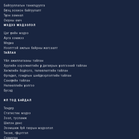
Байгууллагын танилцуулга
Бүтэц зохион байгуулалт
Түүхэн замнал
Оюуны өмч
МЭДЭЭ МЭДЭЭЛЭЛ
Цаг үеийн мэдээ
Арга хэмжээ
Медиа
Нээлттэй ажлын байрны жагсаалт
ТАЙЛАН
Үйл ажиллагааны тайлан
Хуулийн хэрэгжилтийн үр дагаврын үнэлгээний тайлан
Хөгжлийн бодлого, төлөвлөлтийн тайлан
Өргөдөл, гомдлын шийдвэрлэлтийн тайлан
Санхүүгийн тайлан
Нөлөөллийн үнэлгээ
Бусад
ИЛ ТОД БАЙДАЛ
Тендер
Статистик мэдээ
Зээл, тусламж
Шилэн данс
Эзэмшиж буй газрын мэдээлэл
Төсөв, гүйцэтгэл
Судалгаа