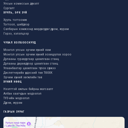
Улсын комиссын дүгнэлт
Сургалт
ХУУЛЬ, ЭРХ ЗҮЙ
Хууль тогтоомж
Тогтоол, шийдвэр
Салбарын хэмжээнд мөрдөгддөг дүрэм, журам
Гэрээ, хэлэлцээр
ЧУХАЛ ХОЛБООСНУУД
Монгол улсын эрчим хүчний яам
Монгол улсын эрчим хүчний зохицуулах хороо
Дулааны гуравдугаар цахилгаан станц
Дулааны дөрөвдүгээр цахилгаан станц
Улаанбаатар цахилгаан түгээх сүлжээ
Диспетчерийн үндэсний төв ТӨХХК
Эрчим хүчний хөгжлийн төв
ХҮНИЙ НӨӨЦ
Нээлттэй ажлын байрны жагсаалт
Албан хаагчдын мэдээлэл
ТУЗ-ийн мэдээлэл
Дүрэм, журам
ГАЗРЫН ЗУРАГ