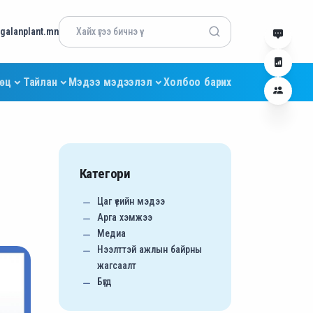
alanplant.mn
өөц
Тайлан
Мэдээ мэдээлэл
Холбоо барих
Категори
Цаг үеийн мэдээ
Арга хэмжээ
Медиа
Нээлттэй ажлын байрны
жагсаалт
Бүгд