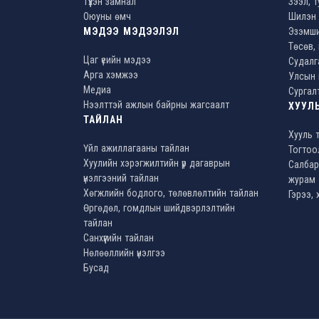
Түүхэн замнал
Зээл, 
Оюуны өмч
Шилэн 
МЭДЭЭ МЭДЭЭЛЭЛ
Эзэмши
Төсөв, 
Цаг үеийн мэдээ
Судалг
Арга хэмжээ
Улсын 
Медиа
Сургал
Нээлттэй ажлын байрны жагсаалт
ХУУЛЬ
ТАЙЛАН
Хууль 
Үйл ажиллагааны тайлан
Тогтоо
Хуулийн хэрэгжилтийн үр дагаврын
Салбар
үнэлгээний тайлан
журам
Хөгжлийн бодлого, төлөвлөлтийн тайлан
Гэрээ,
Өргөдөл, гомдлын шийдвэрлэлтийн
тайлан
Санхүүгийн тайлан
Нөлөөллийн үнэлгээ
Бусад