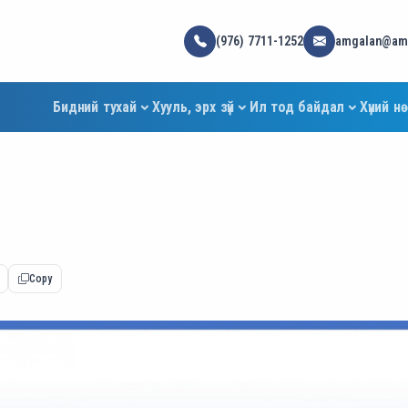
(976) 7711-1252
amgalan@amg
Бидний тухай
Хууль, эрх зүй
Ил тод байдал
Хүний н
Copy