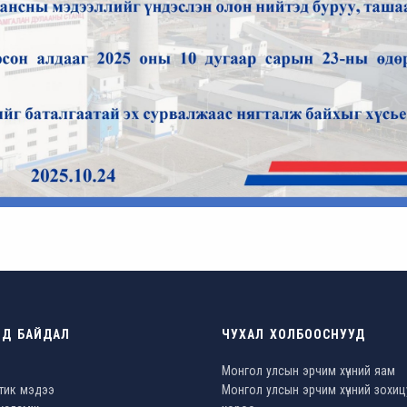
ОД БАЙДАЛ
ЧУХАЛ ХОЛБООСНУУД
Монгол улсын эрчим хүчний яам
тик мэдээ
Монгол улсын эрчим хүчний зохиц