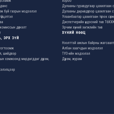
тусламж
хороо
данс
Дулааны гуравдугаар цахилгаан 
ж буй газрын мэдээлэл
Дулааны дөрөвдүгээр цахилгаан 
гүйцэтгэл
Улаанбаатар цахилгаан түгээх сүл
аа
Диспетчерийн үндэсний төв ТӨХХ
комиссын дүгнэлт
Эрчим хүчний хөгжлийн төв
т
ХҮНИЙ НӨӨЦ
, ЭРХ ЗҮЙ
Нээлттэй ажлын байрны жагсаал
тогтоомж
Албан хаагчдын мэдээлэл
л, шийдвэр
ТУЗ-ийн мэдээлэл
ын хэмжээнд мөрдөгддөг дүрэм,
Дүрэм, журам
 хэлэлцээр