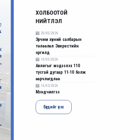
ХОЛБООТОЙ
НИЙТЛЭЛ
25/05/2026
Эрчим хүчний салбарын
төлөөлөл Эверестийн
оргилд
10/03/2026
Авлигыг мэдээлэх 110
тусгай дугаар 11-10 болж
өөрчлөгдлөө
16/02/2026
Мэндчилгээ
Бүгдийг үзэх