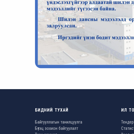
БИДНИЙ ТУХАЙ
ИЛ Т
Байгууллагын танилцуулга
Тендер
Бүтэц зохион байгуулалт
Статис