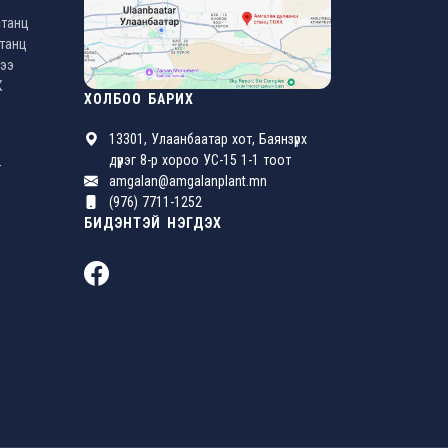
станц
станц
жээ
К
ХОЛБОО БАРИХ
13301, Улаанбаатар хот, Баянзүрх
дүүрэг 8-р хороо УС-15 1-1 тоот
т
amgalan@amgalanplant.mn
(976) 7711-1252
БИДЭНТЭЙ НЭГДЭХ