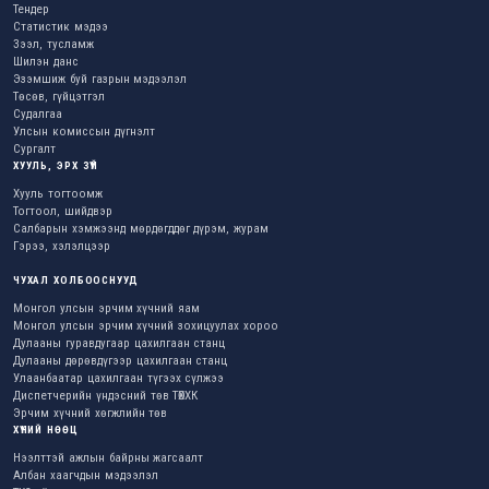
Тендер
Статистик мэдээ
Зээл, тусламж
Шилэн данс
Эзэмшиж буй газрын мэдээлэл
Төсөв, гүйцэтгэл
Судалгаа
Улсын комиссын дүгнэлт
Сургалт
ХУУЛЬ, ЭРХ ЗҮЙ
Хууль тогтоомж
Тогтоол, шийдвэр
Салбарын хэмжээнд мөрдөгддөг дүрэм, журам
Гэрээ, хэлэлцээр
ЧУХАЛ ХОЛБООСНУУД
Монгол улсын эрчим хүчний яам
Монгол улсын эрчим хүчний зохицуулах хороо
Дулааны гуравдугаар цахилгаан станц
Дулааны дөрөвдүгээр цахилгаан станц
Улаанбаатар цахилгаан түгээх сүлжээ
Диспетчерийн үндэсний төв ТӨХХК
Эрчим хүчний хөгжлийн төв
ХҮНИЙ НӨӨЦ
Нээлттэй ажлын байрны жагсаалт
Албан хаагчдын мэдээлэл