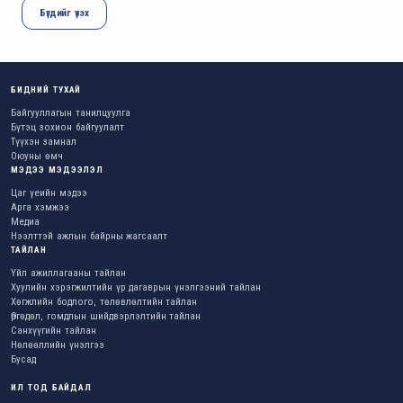
Бүгдийг үзэх
БИДНИЙ ТУХАЙ
Байгууллагын танилцуулга
Бүтэц зохион байгуулалт
Түүхэн замнал
Оюуны өмч
МЭДЭЭ МЭДЭЭЛЭЛ
Цаг үеийн мэдээ
Арга хэмжээ
Медиа
Нээлттэй ажлын байрны жагсаалт
ТАЙЛАН
Үйл ажиллагааны тайлан
Хуулийн хэрэгжилтийн үр дагаврын үнэлгээний тайлан
Хөгжлийн бодлого, төлөвлөлтийн тайлан
Өргөдөл, гомдлын шийдвэрлэлтийн тайлан
Санхүүгийн тайлан
Нөлөөллийн үнэлгээ
Бусад
ИЛ ТОД БАЙДАЛ