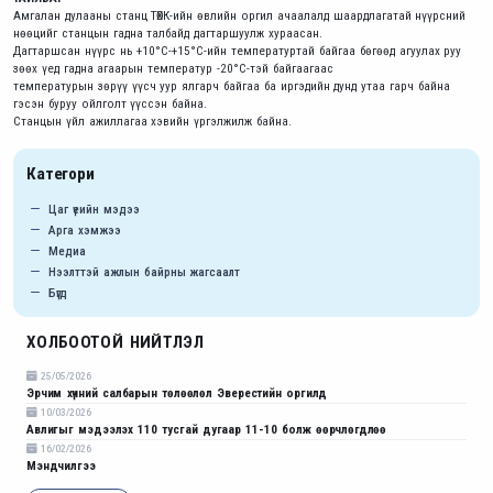
Амгалан дулааны станц ТӨХК-ийн өвлийн оргил ачаалалд шаардлагатай нүүрсний
нөөцийг станцын гадна талбайд дагтаршуулж хураасан.
Дагтаршсан нүүрс нь +10°C-+15°C-ийн температуртай байгаа бөгөөд агуулах руу
зөөх үед гадна агаарын температур -20°C-тэй байгаагаас
температурын зөрүү үүсч уур ялгарч байгаа ба иргэдийн дунд утаа гарч байна
гэсэн буруу ойлголт үүссэн байна.
Станцын үйл ажиллагаа хэвийн үргэлжилж байна.
Категори
Цаг үеийн мэдээ
Арга хэмжээ
Медиа
Нээлттэй ажлын байрны жагсаалт
Бүгд
ХОЛБООТОЙ НИЙТЛЭЛ
25/05/2026
Эрчим хүчний салбарын төлөөлөл Эверестийн оргилд
10/03/2026
Авлигыг мэдээлэх 110 тусгай дугаар 11-10 болж өөрчлөгдлөө
16/02/2026
Мэндчилгээ