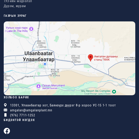
ТУЗ-ийн мэдээлэл
Дүрэм, журам
ГАЗРЫН ЗУРАГ
ХОЛБОО БАРИХ
13301, Улаанбаатар хот, Баянзүрх дүүрэг 8-р хороо УС-15 1-1 тоот
amgalan@amgalanplant.mn
(976) 7711-1252
БИДЭНТЭЙ НЭГДЭХ