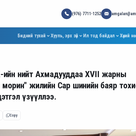
(976) 7711-1252
amgalan@amg
Бидний тухай
Хууль, эрх зүй
Ил тод байдал
Хүний н
К-ийн нийт Ахмадууддаа XVII жарны
л морин" жилийн Сар шинийн баяр тох
дэтгэл үзүүллээ.
Copy