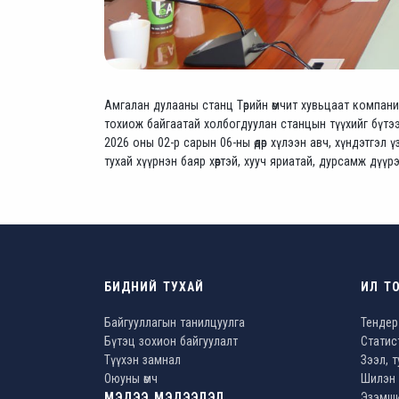
Амгалан дулааны станц Төрийн өмчит хувьцаат компани
тохиож байгаатай холбогдуулан станцын түүхийг бүтэ
2026 оны 02-р сарын 06-ны өдөр хүлээн авч, хүндэтгэл 
тухай хүүрнэн баяр хөөртэй, хууч яриатай, дурсамж дүүр
БИДНИЙ ТУХАЙ
ИЛ Т
Байгууллагын танилцуулга
Тендер
Бүтэц зохион байгуулалт
Статис
Түүхэн замнал
Зээл, 
Оюуны өмч
Шилэн 
МЭДЭЭ МЭДЭЭЛЭЛ
Эзэмши