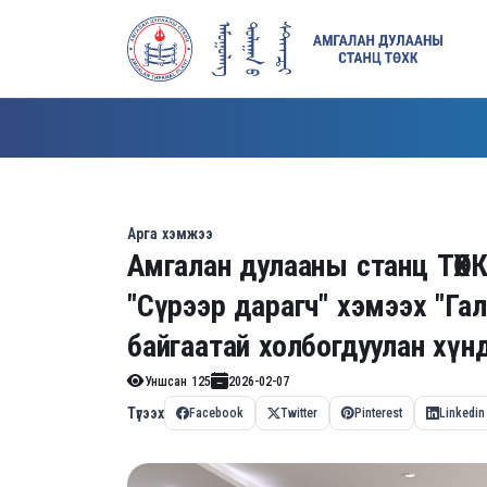
Арга хэмжээ
Амгалан дулааны станц ТӨХ
"Сүрээр дарагч" хэмээх "Га
байгаатай холбогдуулан хүн
Уншсан
125
2026-02-07
Түгээх
Facebook
Twitter
Pinterest
Linkedin