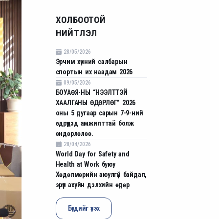
ХОЛБООТОЙ
НИЙТЛЭЛ
28/05/2026
Эрчим хүчний салбарын
спортын их наадам 2026
09/05/2026
БОУАӨЯ-НЫ “НЭЭЛТТЭЙ
ХААЛГАНЫ ӨДӨРЛӨГ” 2026
оны 5 дугаар сарын 7-9-ний
өдрүүдэд амжилттай болж
өндөрлөлөө.
28/04/2026
World Day for Safety and
Health at Work буюу
Хөдөлмөрийн аюулгүй байдал,
эрүүл ахуйн дэлхийн өдөр
Бүгдийг үзэх