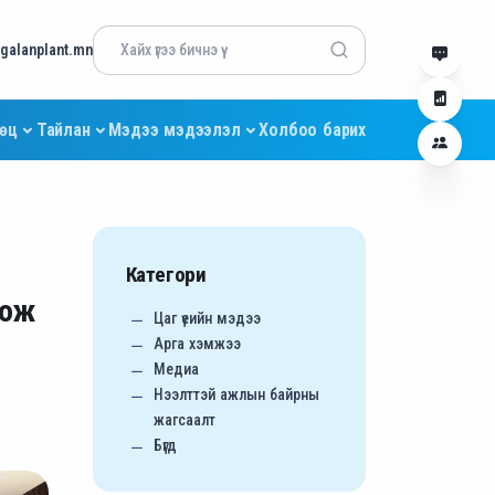
alanplant.mn
өөц
Тайлан
Мэдээ мэдээлэл
Холбоо барих
Категори
иож
Цаг үеийн мэдээ
Арга хэмжээ
Медиа
Нээлттэй ажлын байрны
жагсаалт
Бүгд