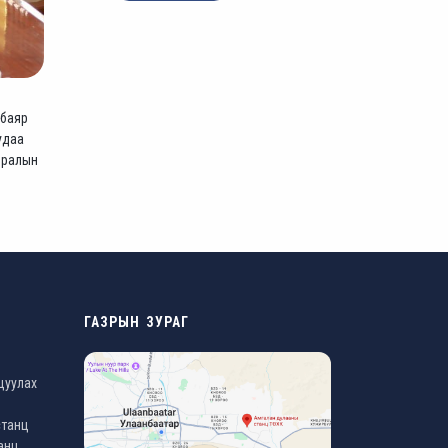
 баяр
удаа
ьдралын
ГАЗРЫН ЗУРАГ
цуулах
станц
анц