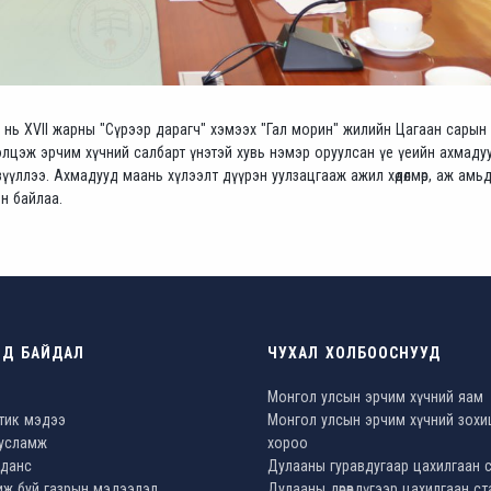
 нь XVII жарны "Сүрээр дарагч" хэмээх "Гал морин" жилийн Цагаан сарын
элцэж эрчим хүчний салбарт үнэтэй хувь нэмэр оруулсан үе үеийн ахмаду
үзүүллээ. Ахмадууд маань хүлээлт дүүрэн уулзацгааж ажил хөдөлмөр, аж ам
эн байлаа.
ОД БАЙДАЛ
ЧУХАЛ ХОЛБООСНУУД
Монгол улсын эрчим хүчний яам
тик мэдээ
Монгол улсын эрчим хүчний зохи
тусламж
хороо
данс
Дулааны гуравдугаар цахилгаан 
ж буй газрын мэдээлэл
Дулааны дөрөвдүгээр цахилгаан ст