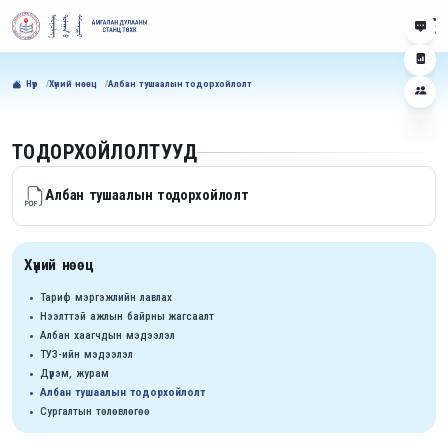
Нүүр
Хүний нөөц
Албан тушаалын тодорхойлолт
ТОДОРХОЙЛОЛТУУД
Албан тушаалын тодорхойлолт
Хүний нөөц
Тариф мэргэжлийн лавлах
Нээлттэй ажлын байрны жагсаалт
Албан хаагчдын мэдээлэл
ТУЗ-ийн мэдээлэл
Дүрэм, журам
Албан тушаалын тодорхойлолт
Сургалтын төлөвлөгөө