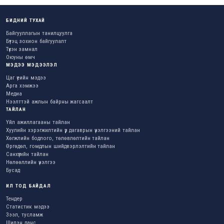
БИДНИЙ ТУХАЙ
Байгууллагын танилцуулга
Бүтэц зохион байгуулалт
Түүхэн замнал
Оюуны өмч
МЭДЭЭ МЭДЭЭЛЭЛ
Цаг үеийн мэдээ
Арга хэмжээ
Медиа
Нээлттэй ажлын байрны жагсаалт
ТАЙЛАН
Үйл ажиллагааны тайлан
Хуулийн хэрэгжилтийн үр дагаврын үнэлгээний тайлан
Хөгжлийн бодлого, төлөвлөлтийн тайлан
Өргөдөл, гомдлын шийдвэрлэлтийн тайлан
Санхүүгийн тайлан
Нөлөөллийн үнэлгээ
Бусад
ИЛ ТОД БАЙДАЛ
Тендер
Статистик мэдээ
Зээл, тусламж
Шилэн данс