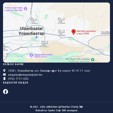
ХОЛБОО БАРИХ
13301, Улаанбаатар хот, Баянзүрх дүүрэг 8-р хороо УС-15 1-1 тоот
amgalan@amgalanplant.mn
(976) 7711-1252
БИДЭНТЭЙ НЭГДЭХ
© 2015 - 2026. АМГАЛАН ДУЛААНЫ СТАНЦ ТӨХК
Вэбсайт
ыг
Грийн Софт ХХК
хөгжүүлэв