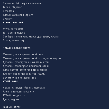
Эзэмшиж буй газрын мэдээлэл
Төсөв, гүйцэтгэл
Судалгаа
Улсын комиссын дүгнэлт
Сургалт
ХУУЛЬ, ЭРХ ЗҮЙ
Хууль тогтоомж
Тогтоол, шийдвэр
Салбарын хэмжээнд мөрдөгддөг дүрэм, журам
Гэрээ, хэлэлцээр
ЧУХАЛ ХОЛБООСНУУД
Монгол улсын эрчим хүчний яам
Монгол улсын эрчим хүчний зохицуулах хороо
Дулааны гуравдугаар цахилгаан станц
Дулааны дөрөвдүгээр цахилгаан станц
Улаанбаатар цахилгаан түгээх сүлжээ
Диспетчерийн үндэсний төв ТӨХХК
Эрчим хүчний хөгжлийн төв
ХҮНИЙ НӨӨЦ
Нээлттэй ажлын байрны жагсаалт
Албан хаагчдын мэдээлэл
ТУЗ-ийн мэдээлэл
Дүрэм, журам
ГАЗРЫН ЗУРАГ